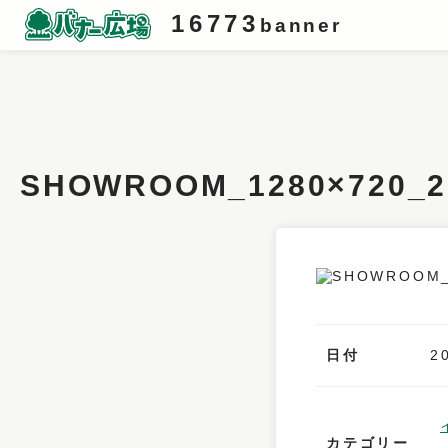
16773
banner
条件検索
キーワード
SHOWROOM_1280×72
フィルター
サイズ
カラー
業種
日付
2
デザイン
タイプ
カテゴリー
要素