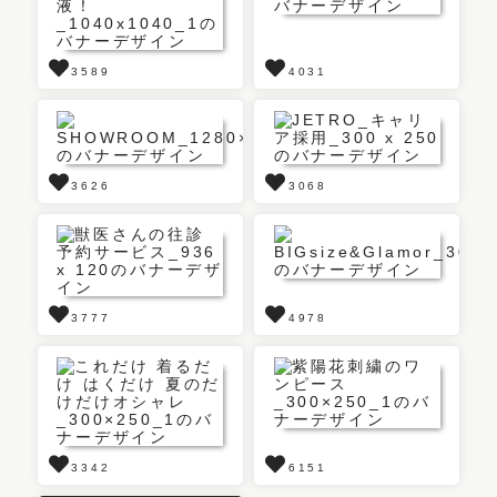
3589
4031
3626
3068
3777
4978
3342
6151