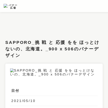
条件検索
キーワード
SAPPORO_挑 戦 と 応援 をを ほっとけ
フィルター
ないの、北海道。_900 x 506のバナーデ
ザイン
サイズ
カラー
業種
デザイン
日付
タイプ
2021/05/10
要素