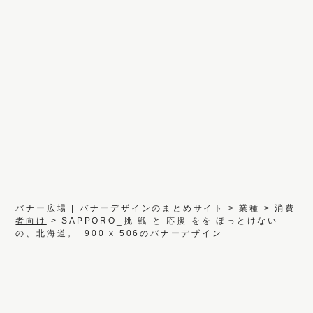
バナー広場 | バナーデザインのまとめサイト
>
業種
>
消費
者向け
>
SAPPORO_挑 戦 と 応援 をを ほっとけない
の、北海道。_900 x 506のバナーデザイン