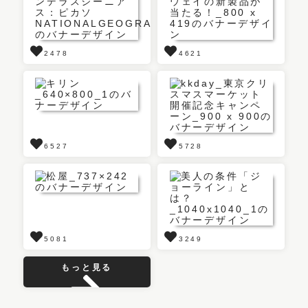
2478
4621
6527
5728
5081
3249
もっと見る