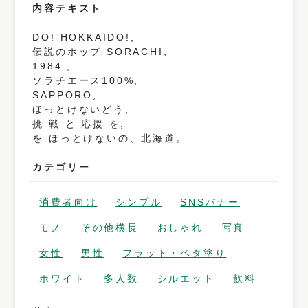
内容テキスト
DO! HOKKAIDO!,
伝説のホップ SORACHI,
1984 ,
ソラチエース100%,
SAPPORO,
ほっとけないどう,
挑 戦 と 応援 を,
を ほっとけないの、北海道。
カテゴリー
消費者向け
シンプル
SNSバナー
モノ
その他横長
おしゃれ
写真
女性
男性
フラット・ベタ塗り
ホワイト
多人数
シルエット
飲料