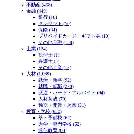
不動産 (498)
金融 (449)
銀行 (16)
クレジット (50)
保険 (34)
プリペイドカード・ギフト券 (18)
その他金融 (158)
士業 (124)
税理士 (1)
弁護士 (5)
その他士業 (17)
人材 (1,069)
就活・新卒 (92)
就職・転職 (270)
派遣・パート・アルバイト (94)
人材育成 (70)
独立・開業・起業 (31)
教育・学校 (620)
塾・予備校 (67)
大学・専門学校 (52)
通信教育 (83)