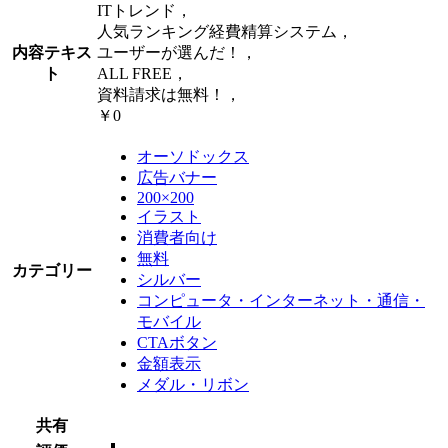
ITトレンド，
人気ランキング経費精算システム，
内容テキス
ユーザーが選んだ！，
ト
ALL FREE，
資料請求は無料！，
￥0
オーソドックス
広告バナー
200×200
イラスト
消費者向け
無料
カテゴリー
シルバー
コンピュータ・インターネット・通信・
モバイル
CTAボタン
金額表示
メダル・リボン
共有