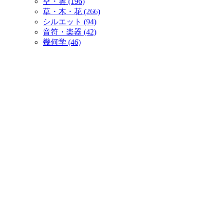
空・雲 (196)
草・木・花 (266)
シルエット (94)
音符・楽器 (42)
幾何学 (46)