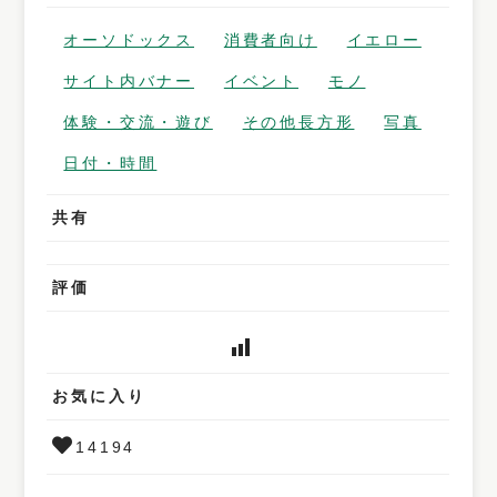
オーソドックス
消費者向け
イエロー
サイト内バナー
イベント
モノ
体験・交流・遊び
その他長方形
写真
日付・時間
共有
評価
お気に入り
14194