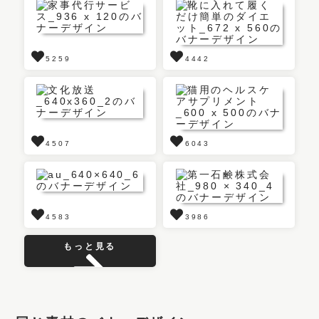
5259
4442
4507
6043
4583
3986
もっと見る