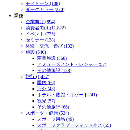
モノトーン (108)
ダークカラー (270)
業種
企業向け (894)
消費者向け (11,822)
イベント (775)
セミナー (138)
体験・交流・遊び (132)
施設 (540)
商業施設 (368)
アミューズメント・レジャー (57)
その他施設 (128)
旅行 (1,427)
国内 (66)
海外 (48)
ホテル・旅館・リゾート (41)
観光 (57)
その他旅行 (66)
スポーツ・健康 (534)
スポーツ用品 (49)
スポーツクラブ・フィットネス (55)