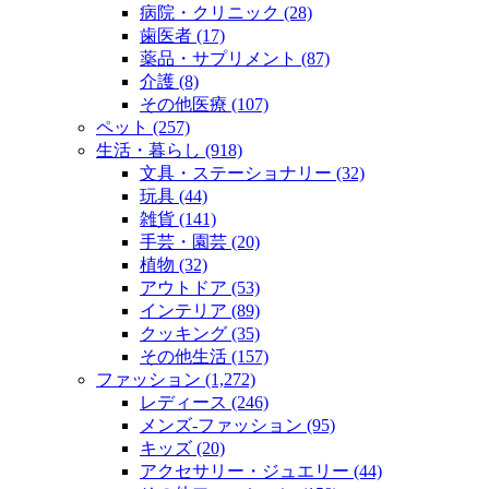
病院・クリニック (28)
歯医者 (17)
薬品・サプリメント (87)
介護 (8)
その他医療 (107)
ペット (257)
生活・暮らし (918)
文具・ステーショナリー (32)
玩具 (44)
雑貨 (141)
手芸・園芸 (20)
植物 (32)
アウトドア (53)
インテリア (89)
クッキング (35)
その他生活 (157)
ファッション (1,272)
レディース (246)
メンズ‐ファッション (95)
キッズ (20)
アクセサリー・ジュエリー (44)