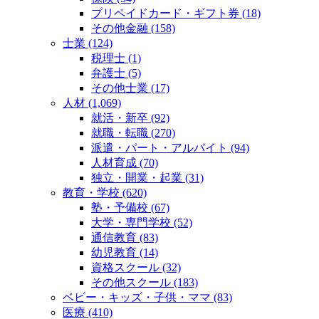
プリペイドカード・ギフト券 (18)
その他金融 (158)
士業 (124)
税理士 (1)
弁護士 (5)
その他士業 (17)
人材 (1,069)
就活・新卒 (92)
就職・転職 (270)
派遣・パート・アルバイト (94)
人材育成 (70)
独立・開業・起業 (31)
教育・学校 (620)
塾・予備校 (67)
大学・専門学校 (52)
通信教育 (83)
幼児教育 (14)
資格スクール (32)
その他スクール (183)
ベビー・キッズ・子供・ママ (83)
医療 (410)