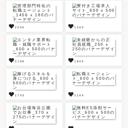
2040
1340
2186
1846
1743
2144