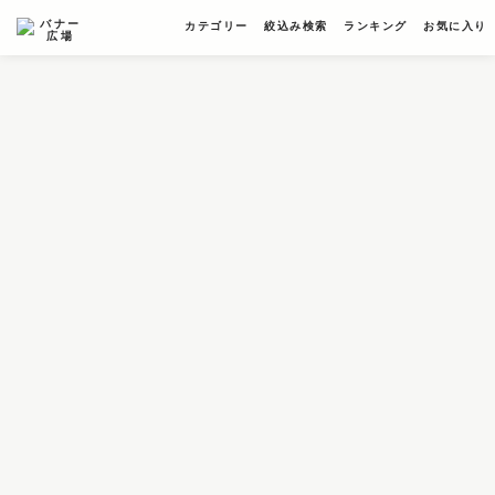
カテゴリー
絞込み検索
ランキング
お気に入り
条件検索
キーワード
フィルター
サイズ
カラー
業種
デザイン
タイプ
要素