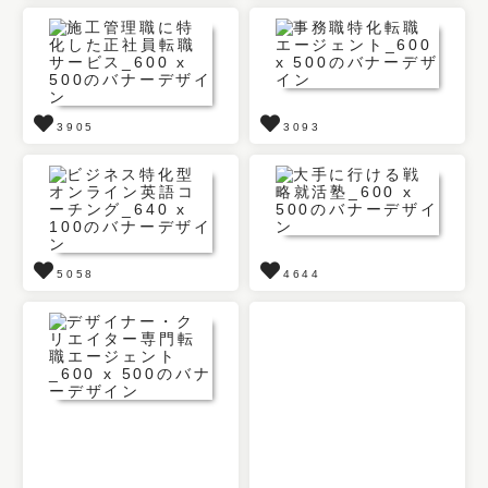
3905
3093
5058
4644