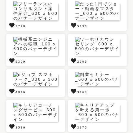
2798
5130
5309
2905
4816
3166
8586
3375