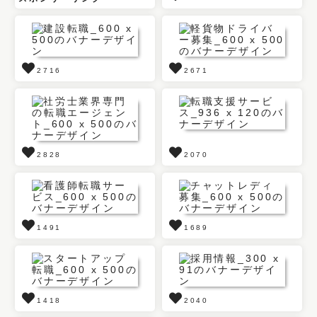
2716
2671
2828
2070
1491
1689
1418
2040