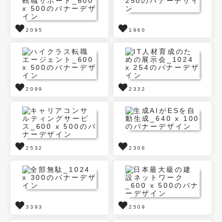
2095
1960
2099
2332
2532
2306
3393
2509