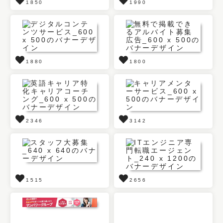
1850
1990
1880
1800
2346
3142
1515
2656