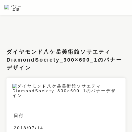
条件検索
キーワード
ダイヤモンド八ケ岳美術館ソサエティ
フィルター
DiamondSociety_300×600_1のバナー
デザイン
サイズ
カラー
業種
デザイン
日付
タイプ
要素
2018/07/14