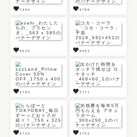
7460
4786
5033
6953
3785
5771
4720
3702