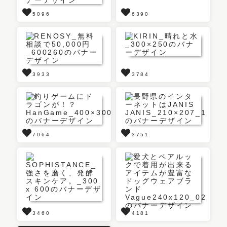
5096
6390
3933
3784
7064
3751
3460
4181