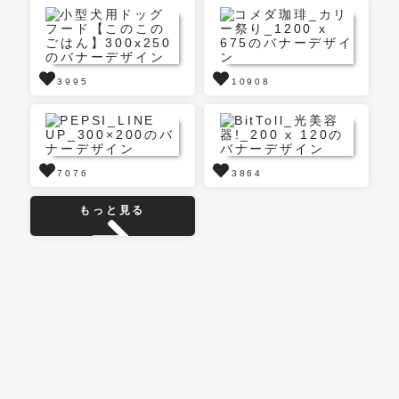
3995
10908
7076
3864
もっと見る