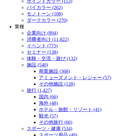
ポイントカラー (153)
バイカラー (262)
モノトーン (108)
ダークカラー (270)
業種
企業向け (894)
消費者向け (11,822)
イベント (775)
セミナー (138)
体験・交流・遊び (132)
施設 (540)
商業施設 (368)
アミューズメント・レジャー (57)
その他施設 (128)
旅行 (1,427)
国内 (66)
海外 (48)
ホテル・旅館・リゾート (41)
観光 (57)
その他旅行 (66)
スポーツ・健康 (534)
スポーツ用品 (49)