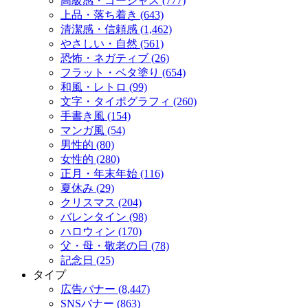
高級感・ゴージャス (777)
上品・落ち着き (643)
清潔感・信頼感 (1,462)
やさしい・自然 (561)
恐怖・ネガティブ (26)
フラット・ベタ塗り (654)
和風・レトロ (99)
文字・タイポグラフィ (260)
手書き風 (154)
マンガ風 (54)
男性的 (80)
女性的 (280)
正月・年末年始 (116)
夏休み (29)
クリスマス (204)
バレンタイン (98)
ハロウィン (170)
父・母・敬老の日 (78)
記念日 (25)
タイプ
広告バナー (8,447)
SNSバナー (863)