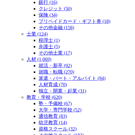
銀行 (16)
クレジット (50)
保険 (34)
プリペイドカード・ギフト券 (18)
その他金融 (158)
士業 (124)
税理士 (1)
弁護士 (5)
その他士業 (17)
人材 (1,069)
就活・新卒 (92)
就職・転職 (270)
派遣・パート・アルバイト (94)
人材育成 (70)
独立・開業・起業 (31)
教育・学校 (620)
塾・予備校 (67)
大学・専門学校 (52)
通信教育 (83)
幼児教育 (14)
資格スクール (32)