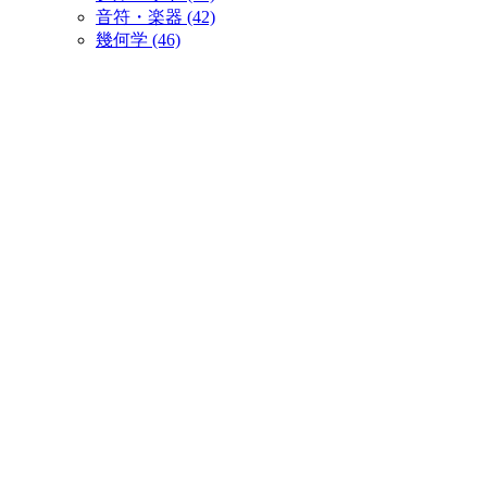
音符・楽器 (42)
幾何学 (46)