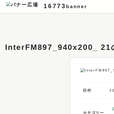
16773
banner
条件検索
キーワード
InterFM897_940x200
フィルター
サイズ
カラー
業種
日付
2
デザイン
タイプ
カテゴリー
要素