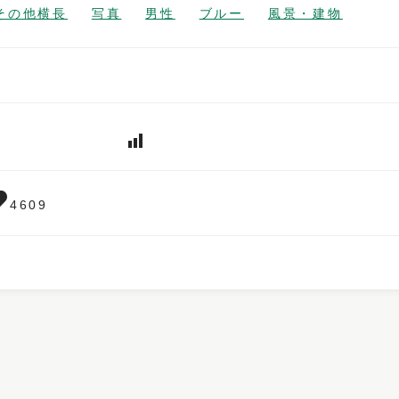
その他横長
写真
男性
ブルー
風景・建物
4609