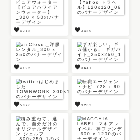
4218
3480
4195
3641
5076
3282