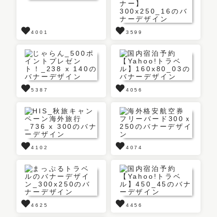
4001
3599
5387
4056
4102
4074
4625
4456