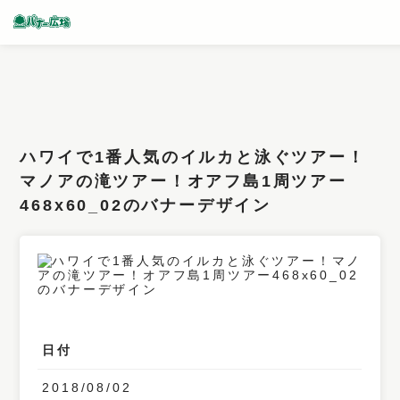
条件検索
キーワード
ハワイで1番人気のイルカと泳ぐツアー！
フィルター
マノアの滝ツアー！オアフ島1周ツアー
468x60_02のバナーデザイン
サイズ
カラー
業種
デザイン
日付
タイプ
要素
2018/08/02