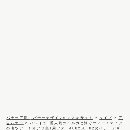
バナー広場 | バナーデザインのまとめサイト
>
タイプ
>
広
告バナー
>
ハワイで1番人気のイルカと泳ぐツアー！マノア
の滝ツアー！オアフ島1周ツアー468x60_02のバナーデザ