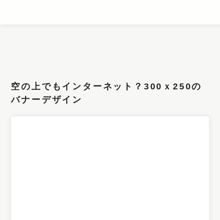
条件検索
キーワード
空の上でもインターネット？300ｘ250の
フィルター
バナーデザイン
サイズ
カラー
業種
デザイン
タイプ
要素