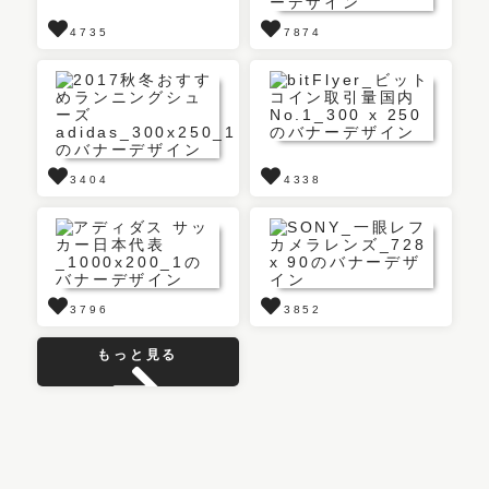
4735
7874
3404
4338
3796
3852
もっと見る