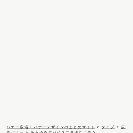
バナー広場 | バナーデザインのまとめサイト
>
タイプ
>
広
告バナー
>
あらゆるデバイスに最適な広告を