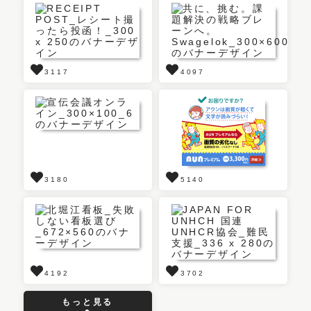
3117
4097
3180
5140
4192
3702
もっと見る