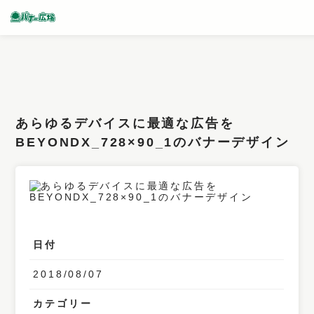
条件検索
キーワード
あらゆるデバイスに最適な広告を
フィルター
BEYONDX_728×90_1のバナーデザイン
サイズ
カラー
業種
日付
デザイン
2018/08/07
タイプ
要素
カテゴリー