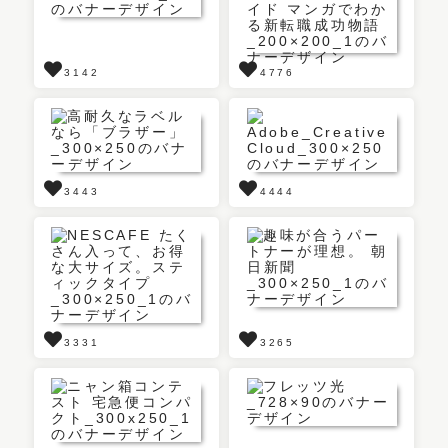
3142
4776
3443
4444
3331
3265