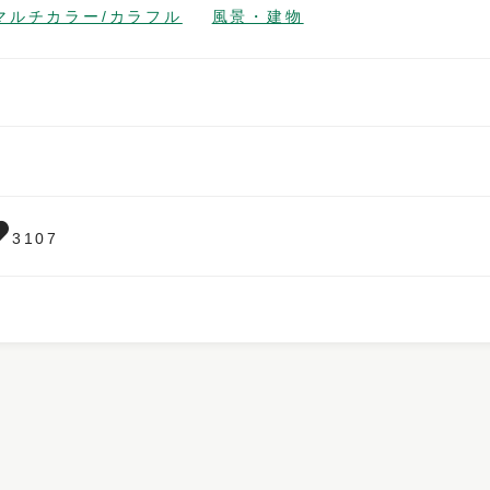
マルチカラー/カラフル
風景・建物
3107