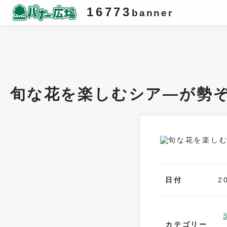
16773
banner
条件検索
キーワード
旬な花を楽しむシア―が勢ぞ
フィルター
サイズ
カラー
業種
日付
2
デザイン
タイプ
カテゴリー
要素