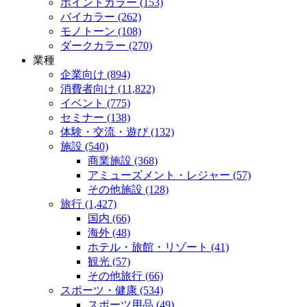
ポイントカラー (153)
バイカラー (262)
モノトーン (108)
ダークカラー (270)
業種
企業向け (894)
消費者向け (11,822)
イベント (775)
セミナー (138)
体験・交流・遊び (132)
施設 (540)
商業施設 (368)
アミューズメント・レジャー (57)
その他施設 (128)
旅行 (1,427)
国内 (66)
海外 (48)
ホテル・旅館・リゾート (41)
観光 (57)
その他旅行 (66)
スポーツ・健康 (534)
スポーツ用品 (49)