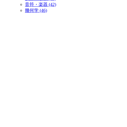
音符・楽器 (42)
幾何学 (46)