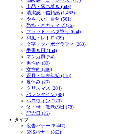
高級感・ゴージャス (777)
上品・落ち着き (643)
清潔感・信頼感 (1,462)
やさしい・自然 (561)
恐怖・ネガティブ (26)
フラット・ベタ塗り (654)
和風・レトロ (99)
文字・タイポグラフィ (260)
手書き風 (154)
マンガ風 (54)
男性的 (80)
女性的 (280)
正月・年末年始 (116)
夏休み (29)
クリスマス (204)
バレンタイン (98)
ハロウィン (170)
父・母・敬老の日 (78)
記念日 (25)
タイプ
広告バナー (8,447)
SNSバナー (863)