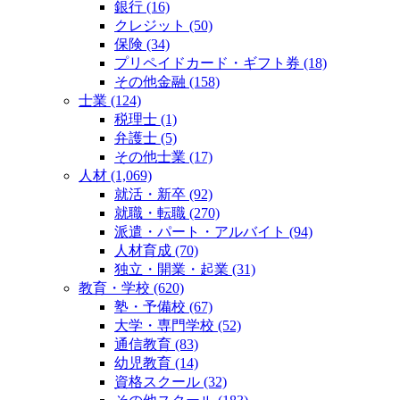
銀行 (16)
クレジット (50)
保険 (34)
プリペイドカード・ギフト券 (18)
その他金融 (158)
士業 (124)
税理士 (1)
弁護士 (5)
その他士業 (17)
人材 (1,069)
就活・新卒 (92)
就職・転職 (270)
派遣・パート・アルバイト (94)
人材育成 (70)
独立・開業・起業 (31)
教育・学校 (620)
塾・予備校 (67)
大学・専門学校 (52)
通信教育 (83)
幼児教育 (14)
資格スクール (32)