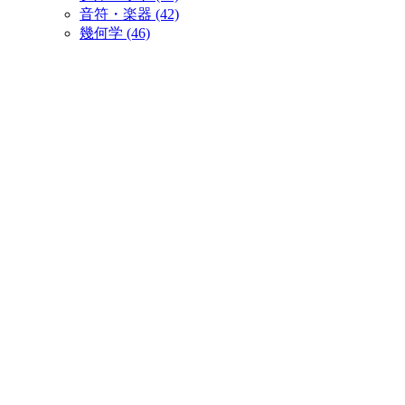
音符・楽器 (42)
幾何学 (46)