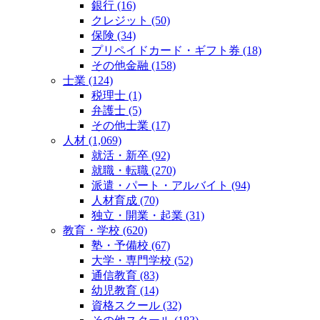
銀行 (16)
クレジット (50)
保険 (34)
プリペイドカード・ギフト券 (18)
その他金融 (158)
士業 (124)
税理士 (1)
弁護士 (5)
その他士業 (17)
人材 (1,069)
就活・新卒 (92)
就職・転職 (270)
派遣・パート・アルバイト (94)
人材育成 (70)
独立・開業・起業 (31)
教育・学校 (620)
塾・予備校 (67)
大学・専門学校 (52)
通信教育 (83)
幼児教育 (14)
資格スクール (32)