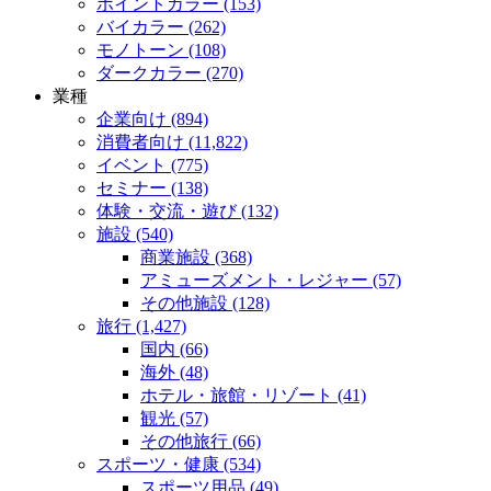
ポイントカラー (153)
バイカラー (262)
モノトーン (108)
ダークカラー (270)
業種
企業向け (894)
消費者向け (11,822)
イベント (775)
セミナー (138)
体験・交流・遊び (132)
施設 (540)
商業施設 (368)
アミューズメント・レジャー (57)
その他施設 (128)
旅行 (1,427)
国内 (66)
海外 (48)
ホテル・旅館・リゾート (41)
観光 (57)
その他旅行 (66)
スポーツ・健康 (534)
スポーツ用品 (49)