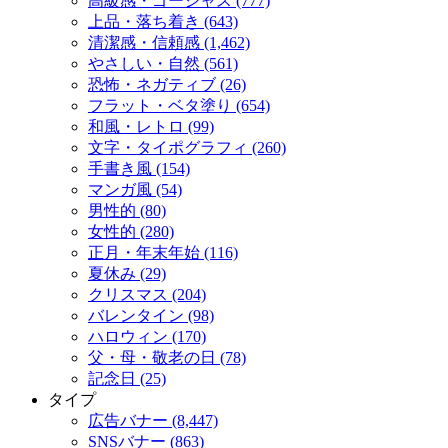
高級感・ゴージャス (777)
上品・落ち着き (643)
清潔感・信頼感 (1,462)
やさしい・自然 (561)
恐怖・ネガティブ (26)
フラット・ベタ塗り (654)
和風・レトロ (99)
文字・タイポグラフィ (260)
手書き風 (154)
マンガ風 (54)
男性的 (80)
女性的 (280)
正月・年末年始 (116)
夏休み (29)
クリスマス (204)
バレンタイン (98)
ハロウィン (170)
父・母・敬老の日 (78)
記念日 (25)
タイプ
広告バナー (8,447)
SNSバナー (863)