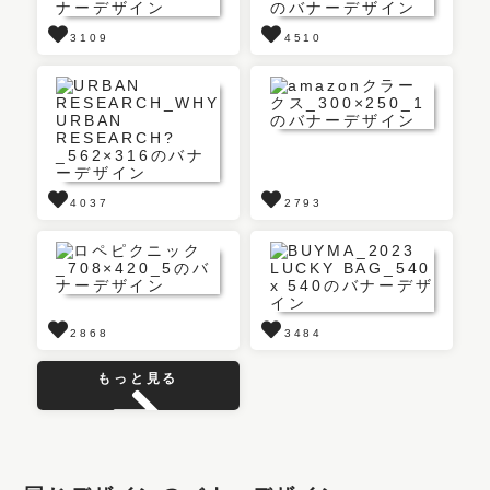
3109
4510
4037
2793
2868
3484
もっと見る