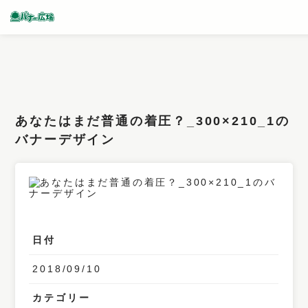
条件検索
キーワード
あなたはまだ普通の着圧？_300×210_1の
フィルター
バナーデザイン
サイズ
カラー
業種
日付
デザイン
2018/09/10
タイプ
要素
カテゴリー