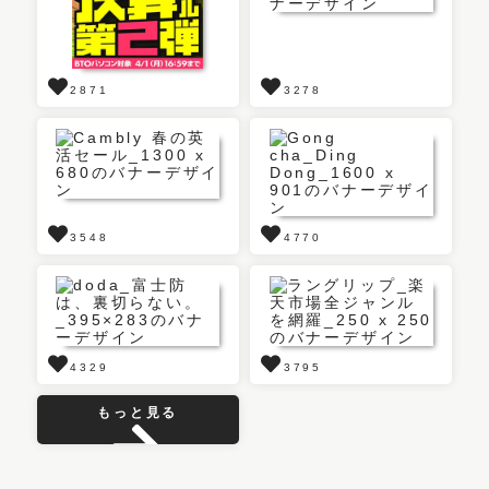
2871
3278
3548
4770
4329
3795
もっと見る