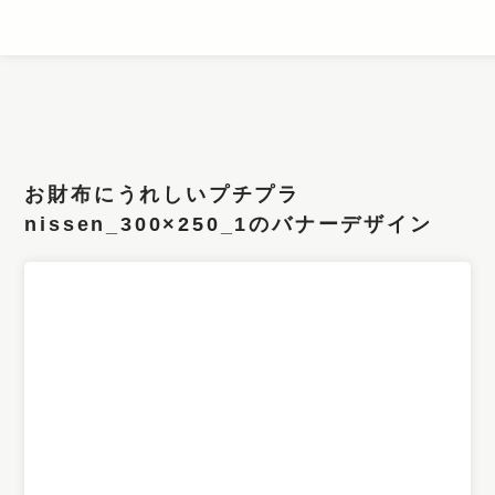
条件検索
キーワード
お財布にうれしいプチプラ
フィルター
nissen_300×250_1のバナーデザイン
サイズ
カラー
業種
デザイン
タイプ
要素