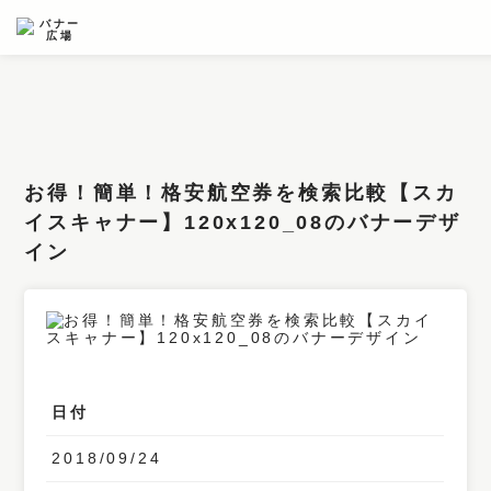
条件検索
キーワード
お得！簡単！格安航空券を検索比較【スカ
フィルター
イスキャナー】120x120_08のバナーデザ
イン
サイズ
カラー
業種
デザイン
日付
タイプ
2018/09/24
要素