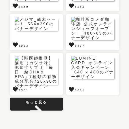
3469
5264
3953
8477
3361
3681
もっと見る