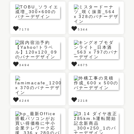
7170
5344
3494
4675
4246
2218