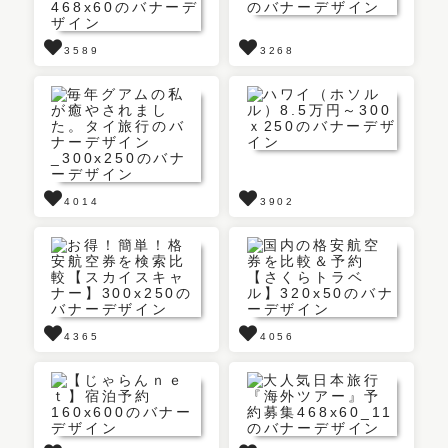
3589
3268
4014
3902
4365
4056