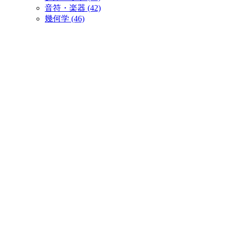
音符・楽器 (42)
幾何学 (46)