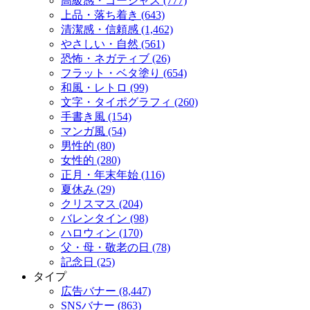
高級感・ゴージャス (777)
上品・落ち着き (643)
清潔感・信頼感 (1,462)
やさしい・自然 (561)
恐怖・ネガティブ (26)
フラット・ベタ塗り (654)
和風・レトロ (99)
文字・タイポグラフィ (260)
手書き風 (154)
マンガ風 (54)
男性的 (80)
女性的 (280)
正月・年末年始 (116)
夏休み (29)
クリスマス (204)
バレンタイン (98)
ハロウィン (170)
父・母・敬老の日 (78)
記念日 (25)
タイプ
広告バナー (8,447)
SNSバナー (863)