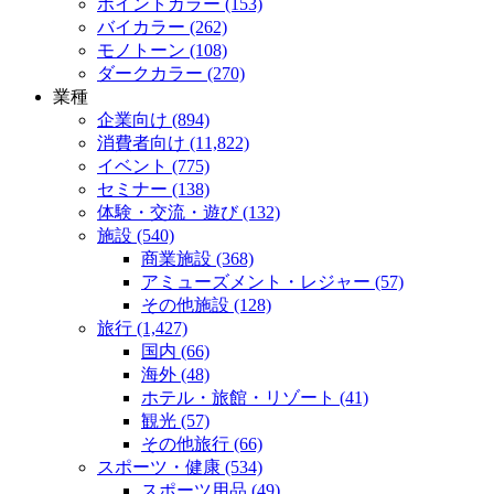
ポイントカラー (153)
バイカラー (262)
モノトーン (108)
ダークカラー (270)
業種
企業向け (894)
消費者向け (11,822)
イベント (775)
セミナー (138)
体験・交流・遊び (132)
施設 (540)
商業施設 (368)
アミューズメント・レジャー (57)
その他施設 (128)
旅行 (1,427)
国内 (66)
海外 (48)
ホテル・旅館・リゾート (41)
観光 (57)
その他旅行 (66)
スポーツ・健康 (534)
スポーツ用品 (49)