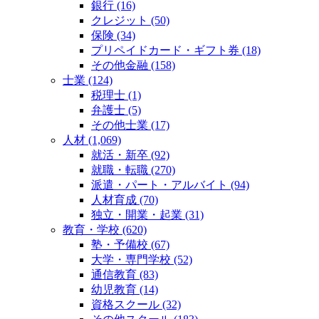
銀行 (16)
クレジット (50)
保険 (34)
プリペイドカード・ギフト券 (18)
その他金融 (158)
士業 (124)
税理士 (1)
弁護士 (5)
その他士業 (17)
人材 (1,069)
就活・新卒 (92)
就職・転職 (270)
派遣・パート・アルバイト (94)
人材育成 (70)
独立・開業・起業 (31)
教育・学校 (620)
塾・予備校 (67)
大学・専門学校 (52)
通信教育 (83)
幼児教育 (14)
資格スクール (32)