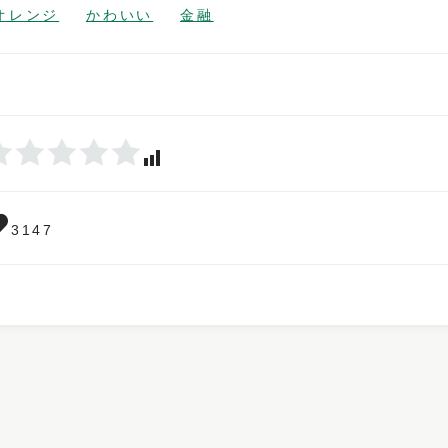
オレンジ
かわいい
金融
3147