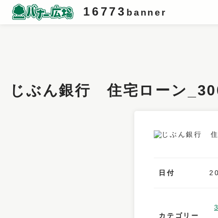
16773
banner
条件検索
キーワード
じぶん銀行 住宅ローン_30
フィルター
サイズ
カラー
業種
日付
2
デザイン
タイプ
カテゴリー
要素