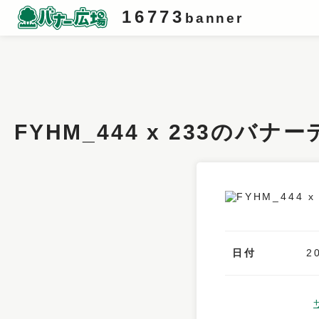
16773
banner
条件検索
キーワード
FYHM_444 x 233のバナ
フィルター
サイズ
カラー
業種
日付
2
デザイン
タイプ
要素