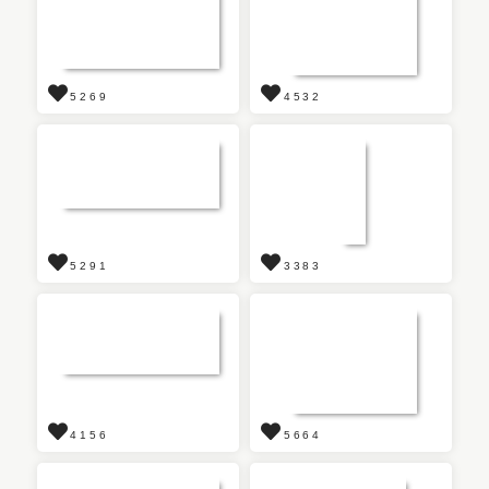
5269
4532
5291
3383
4156
5664