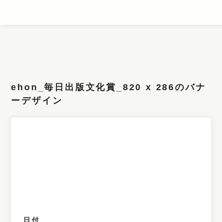
条件検索
キーワード
ehon_毎日出版文化賞_820 x 286のバナ
フィルター
ーデザイン
サイズ
カラー
業種
デザイン
タイプ
要素
日付