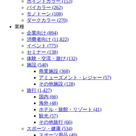
ポイントカラー (153)
バイカラー (262)
モノトーン (108)
ダークカラー (270)
業種
企業向け (894)
消費者向け (11,822)
イベント (775)
セミナー (138)
体験・交流・遊び (132)
施設 (540)
商業施設 (368)
アミューズメント・レジャー (57)
その他施設 (128)
旅行 (1,427)
国内 (66)
海外 (48)
ホテル・旅館・リゾート (41)
観光 (57)
その他旅行 (66)
スポーツ・健康 (534)
スポーツ用品 (49)