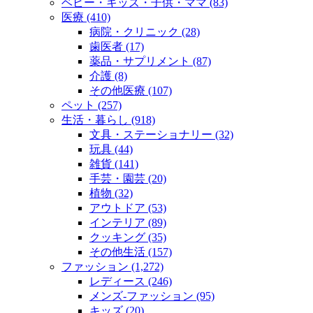
ベビー・キッズ・子供・ママ (83)
医療 (410)
病院・クリニック (28)
歯医者 (17)
薬品・サプリメント (87)
介護 (8)
その他医療 (107)
ペット (257)
生活・暮らし (918)
文具・ステーショナリー (32)
玩具 (44)
雑貨 (141)
手芸・園芸 (20)
植物 (32)
アウトドア (53)
インテリア (89)
クッキング (35)
その他生活 (157)
ファッション (1,272)
レディース (246)
メンズ‐ファッション (95)
キッズ (20)