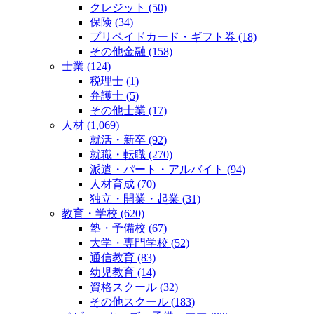
クレジット (50)
保険 (34)
プリペイドカード・ギフト券 (18)
その他金融 (158)
士業 (124)
税理士 (1)
弁護士 (5)
その他士業 (17)
人材 (1,069)
就活・新卒 (92)
就職・転職 (270)
派遣・パート・アルバイト (94)
人材育成 (70)
独立・開業・起業 (31)
教育・学校 (620)
塾・予備校 (67)
大学・専門学校 (52)
通信教育 (83)
幼児教育 (14)
資格スクール (32)
その他スクール (183)