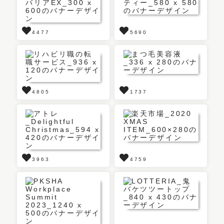
4477
5690
4805
1737
3963
4759