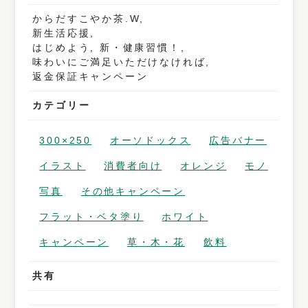
からだすこやか茶.W,
新生活応援,
はじめよう, 新・健康習慣！,
味わいにご満足いただけなければ,
返金保証キャンペーン
カテゴリー
300×250
オーソドックス
広告バナー
イラスト
消費者向け
オレンジ
モノ
写真
その他キャンペーン
フラット・ベタ塗り
ホワイト
キャンペーン
草・木・花
飲料
共有