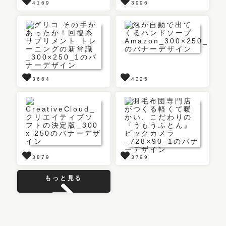
4169
3996
3664
4225
3879
3799
もっと見る