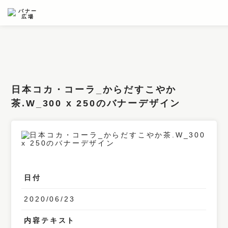
条件検索
キーワード
日本コカ・コーラ_からだすこやか
フィルター
茶.W_300 x 250のバナーデザイン
サイズ
カラー
業種
日付
デザイン
2020/06/23
タイプ
要素
内容テキスト