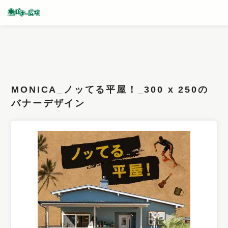
条件検索
キーワード
MONICA_ノッてる平屋！_300 x 250の
フィルター
バナーデザイン
サイズ
カラー
業種
デザイン
タイプ
要素