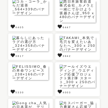
4405
6447
3817
3942
5330
4003