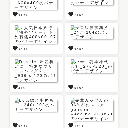
5226
2998
3890
5366
3191
5155
5246
4713