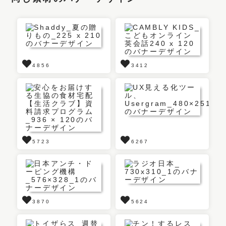
4856
3412
5723
6267
3870
5624