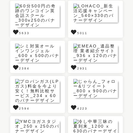
5633
5011
2384
2931
2594
4223