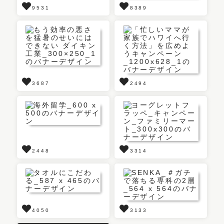
9531
8389
3687
2494
2448
3314
4050
3133