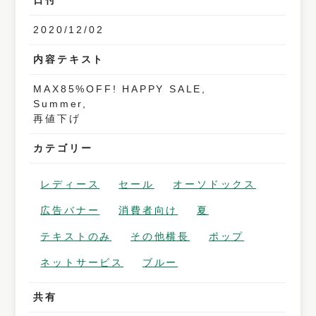
日付
2020/12/02
内容テキスト
MAX85%OFF! HAPPY SALE,
Summer,
再値下げ
カテゴリー
レディース
セール
オーソドックス
広告バナー
消費者向け
夏
テキストのみ
その他横長
ポップ
ネットサービス
ブルー
共有