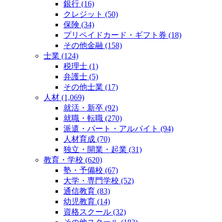
銀行 (16)
クレジット (50)
保険 (34)
プリペイドカード・ギフト券 (18)
その他金融 (158)
士業 (124)
税理士 (1)
弁護士 (5)
その他士業 (17)
人材 (1,069)
就活・新卒 (92)
就職・転職 (270)
派遣・パート・アルバイト (94)
人材育成 (70)
独立・開業・起業 (31)
教育・学校 (620)
塾・予備校 (67)
大学・専門学校 (52)
通信教育 (83)
幼児教育 (14)
資格スクール (32)