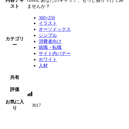
内容テキ
Green, あなたのキャリア、もっと掘り下げてみ
スト
ませんか？
300×250
イラスト
オーソドックス
シンプル
カテゴリ
消費者向け
ー
就職・転職
サイト内バナー
ホワイト
人材
共有
評価
お気に入
3017
り