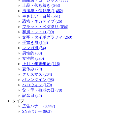
高級感・ゴージャス (777)
上品・落ち着き (643)
清潔感・信頼感 (1,462)
やさしい・自然 (561)
恐怖・ネガティブ (26)
フラット・ベタ塗り (654)
和風・レトロ (99)
文字・タイポグラフィ (260)
手書き風 (154)
マンガ風 (54)
男性的 (80)
女性的 (280)
正月・年末年始 (116)
夏休み (29)
クリスマス (204)
バレンタイン (98)
ハロウィン (170)
父・母・敬老の日 (78)
記念日 (25)
タイプ
広告バナー (8,447)
SNSバナー (863)