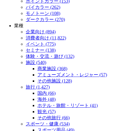
ポイントカラー (153)
バイカラー (262)
モノトーン (108)
ダークカラー (270)
業種
企業向け (894)
消費者向け (11,822)
イベント (775)
セミナー (138)
体験・交流・遊び (132)
施設 (540)
商業施設 (368)
アミューズメント・レジャー (57)
その他施設 (128)
旅行 (1,427)
国内 (66)
海外 (48)
ホテル・旅館・リゾート (41)
観光 (57)
その他旅行 (66)
スポーツ・健康 (534)
スポーツ用品 (49)