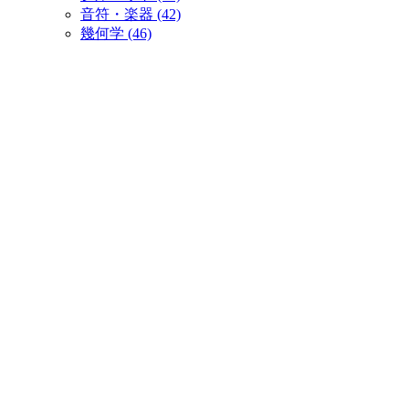
音符・楽器 (42)
幾何学 (46)