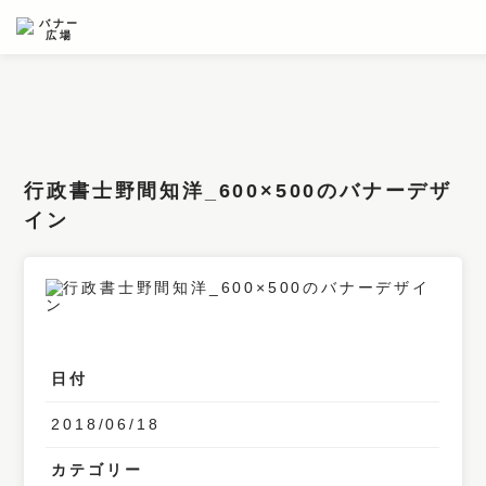
条件検索
キーワード
行政書士野間知洋_600×500のバナーデザ
フィルター
イン
サイズ
カラー
業種
日付
デザイン
2018/06/18
タイプ
要素
カテゴリー