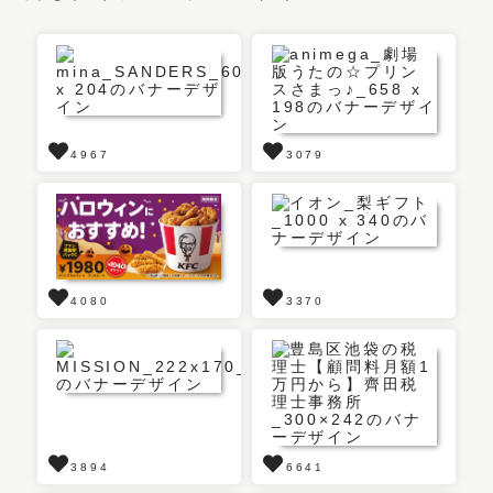
4967
3079
4080
3370
3894
6641