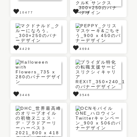
10477
6238
4429
4694
3446
3546