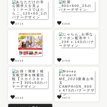
3714
6348
6538
3768
4046
3973