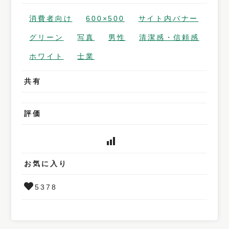
消費者向け
600×500
サイト内バナー
グリーン
写真
男性
清潔感・信頼感
ホワイト
士業
共有
評価
お気に入り
5378