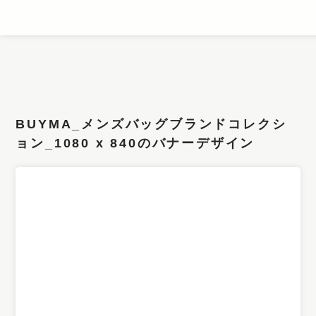
条件検索
キーワード
BUYMA_メンズバッグブランドコレクシ
フィルター
ョン_1080 x 840のバナーデザイン
サイズ
カラー
業種
デザイン
タイプ
要素