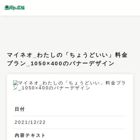
条件検索
キーワード
マイネオ_わたしの「ちょうどいい」料金
フィルター
プラン_1050×400のバナーデザイン
サイズ
カラー
業種
日付
デザイン
2021/12/22
タイプ
要素
内容テキスト