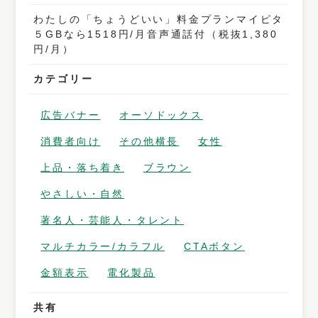
わたしの「ちょうどいい」料金プランマイピタ
５GBなら1518円/月音声通話付（税抜1,380
円/月）
カテゴリー
広告バナー
オーソドックス
消費者向け
その他横長
女性
上品・落ち着き
ブラウン
やさしい・自然
著名人・芸能人・タレント
マルチカラー/カラフル
CTAボタン
金額表示
電化製品
共有