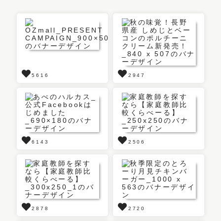
5616
2947
6143
2506
2878
2720