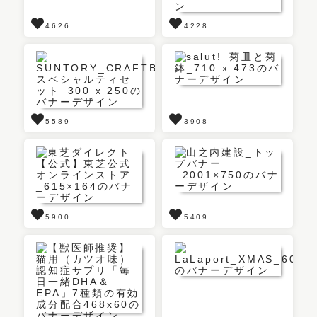
4626
4228
5589
3908
5900
5409