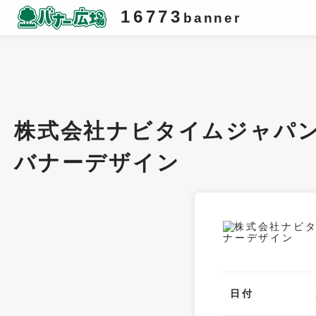
16773
banner
条件検索
キーワード
株式会社ナビタイムジャパン_
フィルター
バナーデザイン
サイズ
カラー
業種
デザイン
タイプ
日付
要素