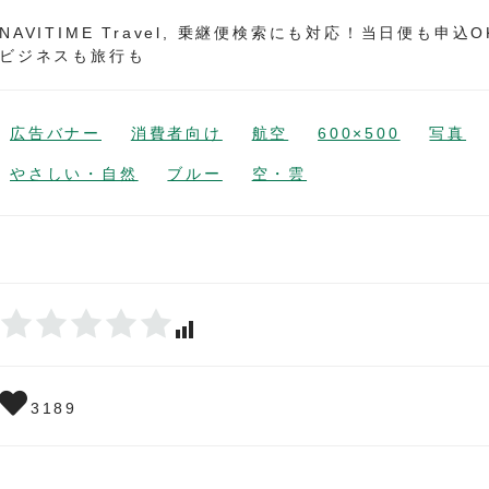
NAVITIME Travel, 乗継便検索にも対応！当日便も申込O
ビジネスも旅行も
広告バナー
消費者向け
航空
600×500
写真
やさしい・自然
ブルー
空・雲
3189