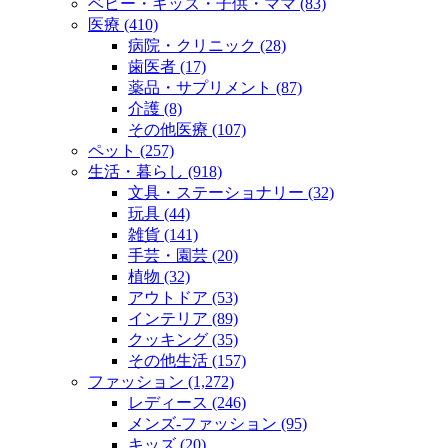
ベビー・キッズ・子供・ママ (83)
医療 (410)
病院・クリニック (28)
歯医者 (17)
薬品・サプリメント (87)
介護 (8)
その他医療 (107)
ペット (257)
生活・暮らし (918)
文具・ステーショナリー (32)
玩具 (44)
雑貨 (141)
手芸・園芸 (20)
植物 (32)
アウトドア (53)
インテリア (89)
クッキング (35)
その他生活 (157)
ファッション (1,272)
レディース (246)
メンズ‐ファッション (95)
キッズ (20)