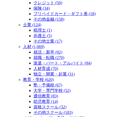
クレジット (50)
保険 (34)
プリペイドカード・ギフト券 (18)
その他金融 (158)
士業 (124)
税理士 (1)
弁護士 (5)
その他士業 (17)
人材 (1,069)
就活・新卒 (92)
就職・転職 (270)
派遣・パート・アルバイト (94)
人材育成 (70)
独立・開業・起業 (31)
教育・学校 (620)
塾・予備校 (67)
大学・専門学校 (52)
通信教育 (83)
幼児教育 (14)
資格スクール (32)
その他スクール (183)