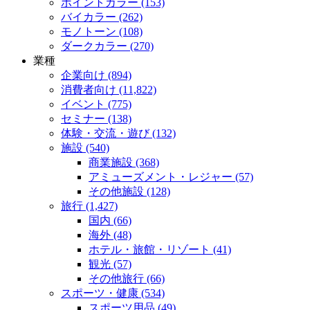
ポイントカラー (153)
バイカラー (262)
モノトーン (108)
ダークカラー (270)
業種
企業向け (894)
消費者向け (11,822)
イベント (775)
セミナー (138)
体験・交流・遊び (132)
施設 (540)
商業施設 (368)
アミューズメント・レジャー (57)
その他施設 (128)
旅行 (1,427)
国内 (66)
海外 (48)
ホテル・旅館・リゾート (41)
観光 (57)
その他旅行 (66)
スポーツ・健康 (534)
スポーツ用品 (49)