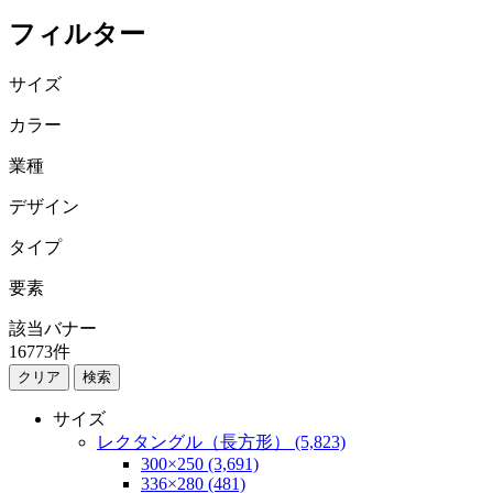
フィルター
サイズ
カラー
業種
デザイン
タイプ
要素
該当バナー
16773
件
検索
サイズ
レクタングル（長方形） (5,823)
300×250 (3,691)
336×280 (481)