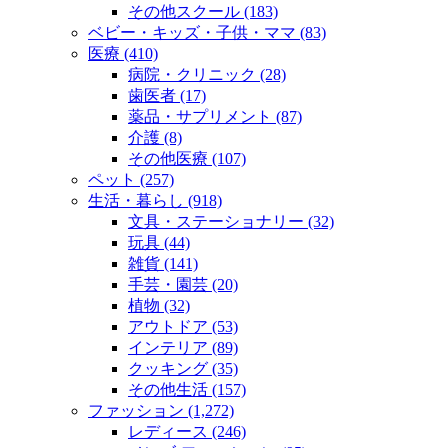
その他スクール (183)
ベビー・キッズ・子供・ママ (83)
医療 (410)
病院・クリニック (28)
歯医者 (17)
薬品・サプリメント (87)
介護 (8)
その他医療 (107)
ペット (257)
生活・暮らし (918)
文具・ステーショナリー (32)
玩具 (44)
雑貨 (141)
手芸・園芸 (20)
植物 (32)
アウトドア (53)
インテリア (89)
クッキング (35)
その他生活 (157)
ファッション (1,272)
レディース (246)