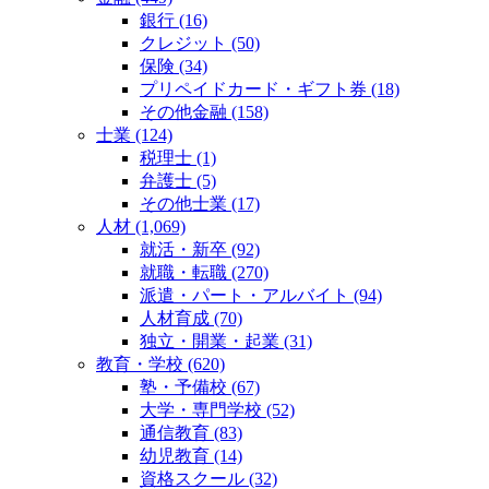
銀行 (16)
クレジット (50)
保険 (34)
プリペイドカード・ギフト券 (18)
その他金融 (158)
士業 (124)
税理士 (1)
弁護士 (5)
その他士業 (17)
人材 (1,069)
就活・新卒 (92)
就職・転職 (270)
派遣・パート・アルバイト (94)
人材育成 (70)
独立・開業・起業 (31)
教育・学校 (620)
塾・予備校 (67)
大学・専門学校 (52)
通信教育 (83)
幼児教育 (14)
資格スクール (32)