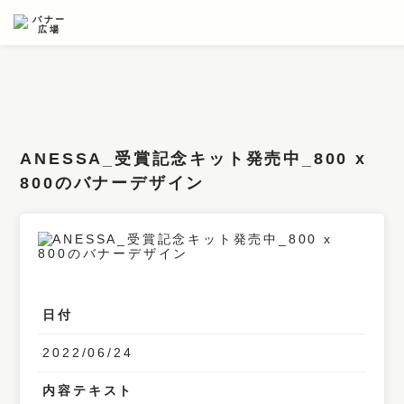
条件検索
キーワード
ANESSA_受賞記念キット発売中_800 x
フィルター
800のバナーデザイン
サイズ
カラー
業種
日付
デザイン
2022/06/24
タイプ
要素
内容テキスト