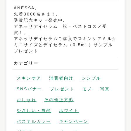
ANESSA,
先着3000名さま！,
受賞記念キット発売中,
アネッサデイセラム 祝・ベストコスメ受
賞！,
アネッサデイセラムご購入でスキンケアミルク
ミニサイズとデイセラム（0.5mL）サンプル
プレゼント
カテゴリー
スキンケア
消費者向け
シンプル
SNSバナー
プレゼント
モノ
写真
おしゃれ
その他正方形
やさしい・自然
ホワイト
パステルカラー
キャンペーン