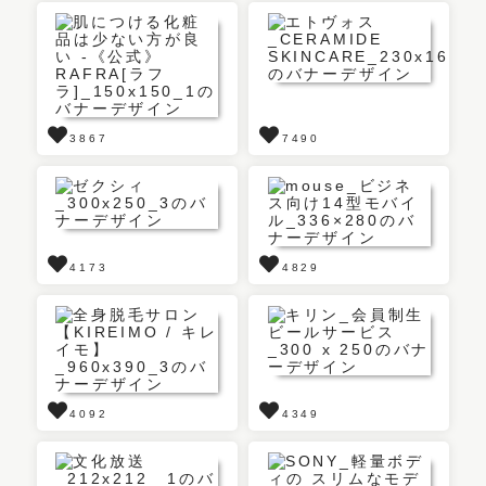
3867
7490
4173
4829
4092
4349