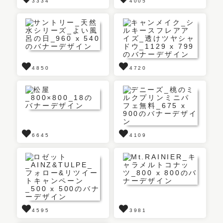
3334
4005
4850
4720
6645
4109
4595
3981