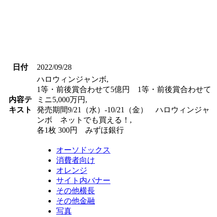
日付
2022/09/28
ハロウィンジャンボ,
1等・前後賞合わせて5億円 1等・前後賞合わせて
内容テ
ミニ5,000万円,
キスト
発売期間9/21（水）-10/21（金） ハロウィンジャ
ンボ ネットでも買える！,
各1枚 300円 みずほ銀行
オーソドックス
消費者向け
オレンジ
サイト内バナー
その他横長
その他金融
写真