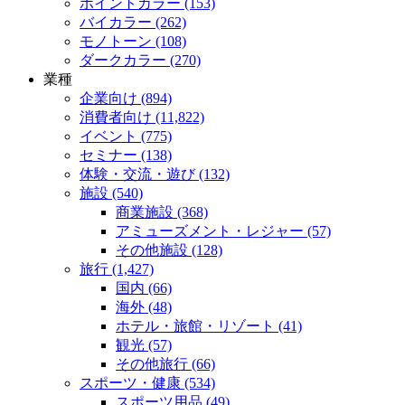
ポイントカラー (153)
バイカラー (262)
モノトーン (108)
ダークカラー (270)
業種
企業向け (894)
消費者向け (11,822)
イベント (775)
セミナー (138)
体験・交流・遊び (132)
施設 (540)
商業施設 (368)
アミューズメント・レジャー (57)
その他施設 (128)
旅行 (1,427)
国内 (66)
海外 (48)
ホテル・旅館・リゾート (41)
観光 (57)
その他旅行 (66)
スポーツ・健康 (534)
スポーツ用品 (49)