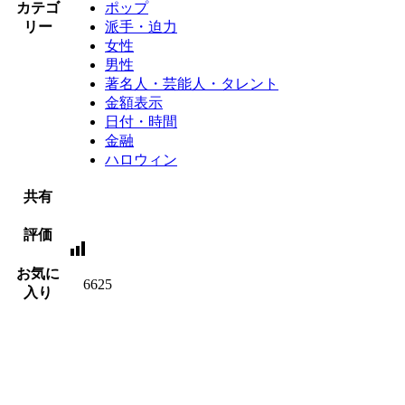
カテゴ
ポップ
リー
派手・迫力
女性
男性
著名人・芸能人・タレント
金額表示
日付・時間
金融
ハロウィン
共有
評価
お気に
6625
入り