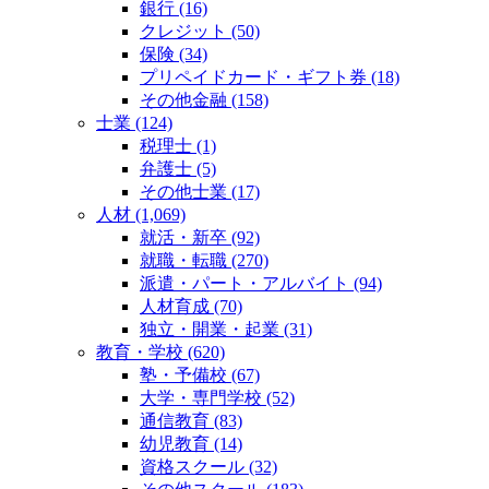
銀行 (16)
クレジット (50)
保険 (34)
プリペイドカード・ギフト券 (18)
その他金融 (158)
士業 (124)
税理士 (1)
弁護士 (5)
その他士業 (17)
人材 (1,069)
就活・新卒 (92)
就職・転職 (270)
派遣・パート・アルバイト (94)
人材育成 (70)
独立・開業・起業 (31)
教育・学校 (620)
塾・予備校 (67)
大学・専門学校 (52)
通信教育 (83)
幼児教育 (14)
資格スクール (32)