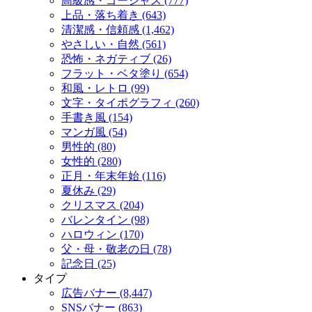
高級感・ゴージャス (777)
上品・落ち着き (643)
清潔感・信頼感 (1,462)
やさしい・自然 (561)
恐怖・ネガティブ (26)
フラット・ベタ塗り (654)
和風・レトロ (99)
文字・タイポグラフィ (260)
手書き風 (154)
マンガ風 (54)
男性的 (80)
女性的 (280)
正月・年末年始 (116)
夏休み (29)
クリスマス (204)
バレンタイン (98)
ハロウィン (170)
父・母・敬老の日 (78)
記念日 (25)
タイプ
広告バナー (8,447)
SNSバナー (863)