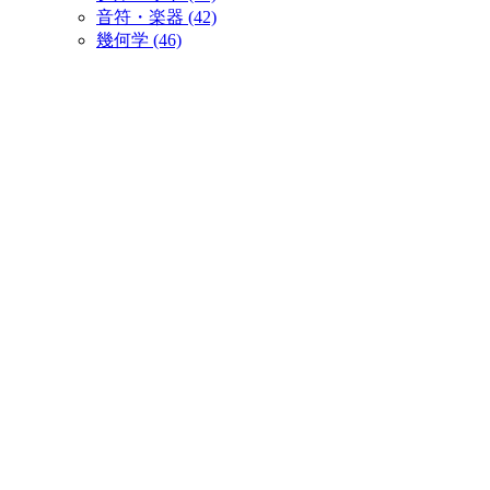
音符・楽器 (42)
幾何学 (46)