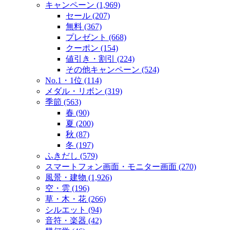
キャンペーン (1,969)
セール (207)
無料 (367)
プレゼント (668)
クーポン (154)
値引き・割引 (224)
その他キャンペーン (524)
No.1・1位 (114)
メダル・リボン (319)
季節 (563)
春 (90)
夏 (200)
秋 (87)
冬 (197)
ふきだし (579)
スマートフォン画面・モニター画面 (270)
風景・建物 (1,926)
空・雲 (196)
草・木・花 (266)
シルエット (94)
音符・楽器 (42)