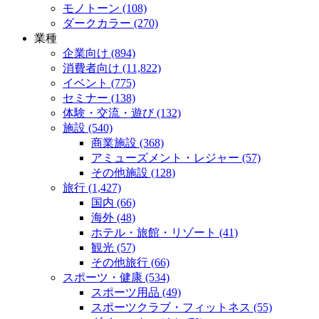
モノトーン (108)
ダークカラー (270)
業種
企業向け (894)
消費者向け (11,822)
イベント (775)
セミナー (138)
体験・交流・遊び (132)
施設 (540)
商業施設 (368)
アミューズメント・レジャー (57)
その他施設 (128)
旅行 (1,427)
国内 (66)
海外 (48)
ホテル・旅館・リゾート (41)
観光 (57)
その他旅行 (66)
スポーツ・健康 (534)
スポーツ用品 (49)
スポーツクラブ・フィットネス (55)