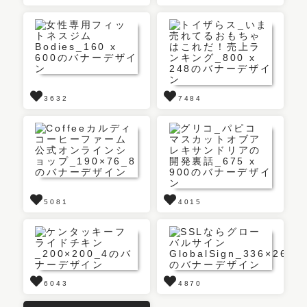
3632
7484
5081
4015
6043
4870