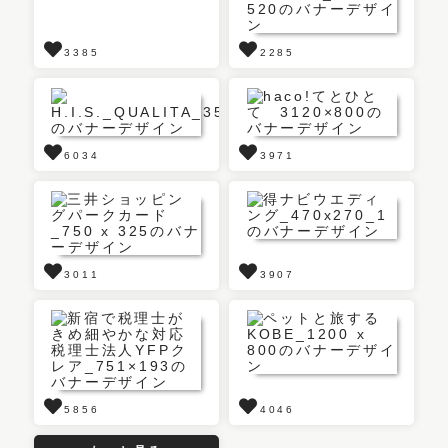
3385
2285
6034
3971
3011
3907
5856
4046