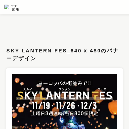
条件検索
キーワード
SKY LANTERN FES_640 x 480のバナ
フィルター
ーデザイン
サイズ
カラー
業種
デザイン
タイプ
要素