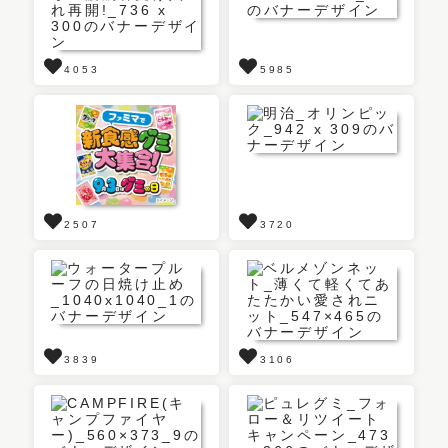
4053
5985
2507
3720
3839
3106