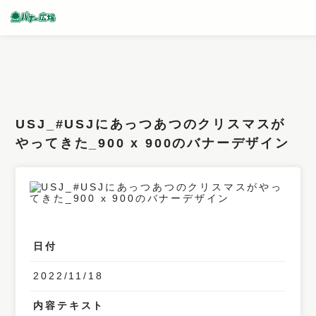
条件検索
キーワード
USJ_#USJにあっつあつのクリスマスが
フィルター
やってきた_900 x 900のバナーデザイン
サイズ
カラー
業種
日付
デザイン
2022/11/18
タイプ
要素
内容テキスト