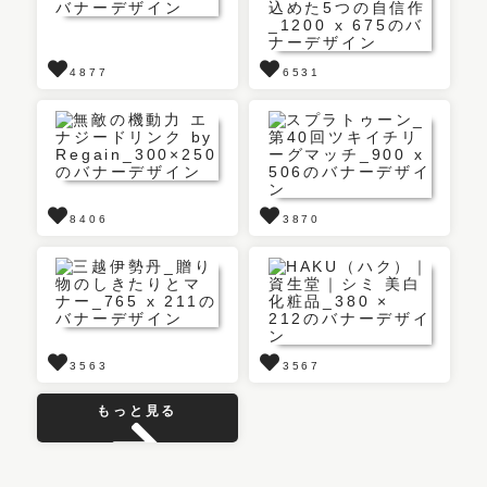
4877
6531
8406
3870
3563
3567
もっと見る