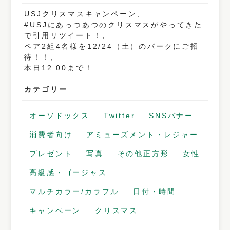
USJクリスマスキャンペーン,
#USJにあっつあつのクリスマスがやってきた
で引用リツイート！,
ペア2組4名様を12/24（土）のパークにご招
待！！,
本日12:00まで！
カテゴリー
オーソドックス
Twitter
SNSバナー
消費者向け
アミューズメント・レジャー
プレゼント
写真
その他正方形
女性
高級感・ゴージャス
マルチカラー/カラフル
日付・時間
キャンペーン
クリスマス