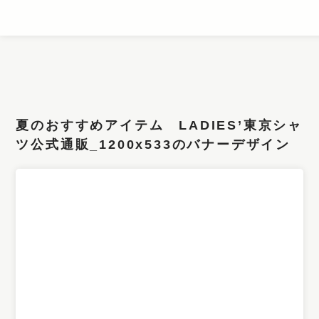
条件検索
キーワード
夏のおすすめアイテム LADIES’東京シャ
フィルター
ツ公式通販_1200x533のバナーデザイン
サイズ
カラー
業種
デザイン
タイプ
要素