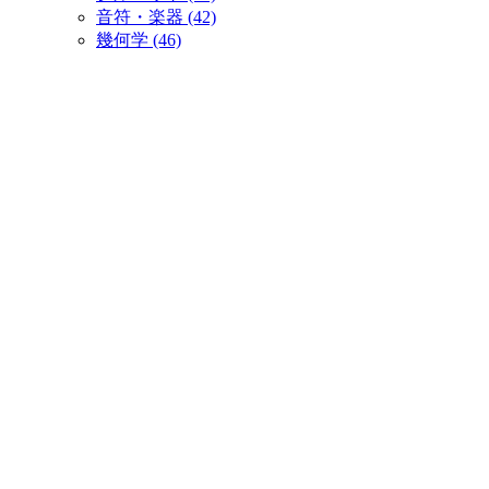
音符・楽器 (42)
幾何学 (46)