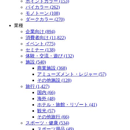
ポイントカラー (153)
バイカラー (262)
モノトーン (108)
ダークカラー (270)
業種
企業向け (894)
消費者向け (11,822)
イベント (775)
セミナー (138)
体験・交流・遊び (132)
施設 (540)
商業施設 (368)
アミューズメント・レジャー (57)
その他施設 (128)
旅行 (1,427)
国内 (66)
海外 (48)
ホテル・旅館・リゾート (41)
観光 (57)
その他旅行 (66)
スポーツ・健康 (534)
スポーツ用品 (49)