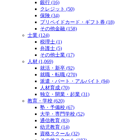
銀行 (16)
クレジット (50)
保険 (34)
プリペイドカード・ギフト券 (18)
その他金融 (158)
士業 (124)
税理士 (1)
弁護士 (5)
その他士業 (17)
人材 (1,069)
就活・新卒 (92)
就職・転職 (270)
派遣・パート・アルバイト (94)
人材育成 (70)
独立・開業・起業 (31)
教育・学校 (620)
塾・予備校 (67)
大学・専門学校 (52)
通信教育 (83)
幼児教育 (14)
資格スクール (32)