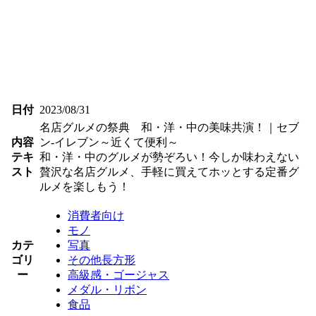
日付
2023/08/31
名店グルメの祭典 和・洋・中の美味共演！｜セブ
内容
ン‐イレブン～近くて便利～
テキ
和・洋・中のグルメが勢ぞろい！今しか味わえない
スト
贅沢な名店グルメ、手軽に買えてホッとする定番グ
ルメを楽しもう！
消費者向け
モノ
カテ
写真
ゴリ
その他長方形
ー
高級感・ゴージャス
メダル・リボン
食品