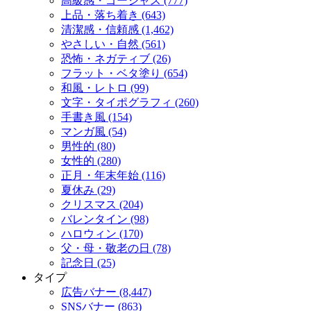
高級感・ゴージャス (777)
上品・落ち着き (643)
清潔感・信頼感 (1,462)
やさしい・自然 (561)
恐怖・ネガティブ (26)
フラット・ベタ塗り (654)
和風・レトロ (99)
文字・タイポグラフィ (260)
手書き風 (154)
マンガ風 (54)
男性的 (80)
女性的 (280)
正月・年末年始 (116)
夏休み (29)
クリスマス (204)
バレンタイン (98)
ハロウィン (170)
父・母・敬老の日 (78)
記念日 (25)
タイプ
広告バナー (8,447)
SNSバナー (863)