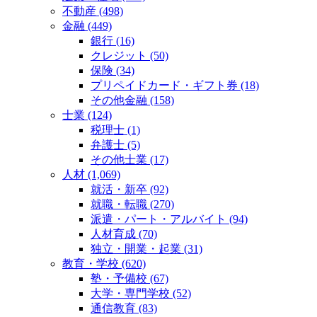
不動産 (498)
金融 (449)
銀行 (16)
クレジット (50)
保険 (34)
プリペイドカード・ギフト券 (18)
その他金融 (158)
士業 (124)
税理士 (1)
弁護士 (5)
その他士業 (17)
人材 (1,069)
就活・新卒 (92)
就職・転職 (270)
派遣・パート・アルバイト (94)
人材育成 (70)
独立・開業・起業 (31)
教育・学校 (620)
塾・予備校 (67)
大学・専門学校 (52)
通信教育 (83)