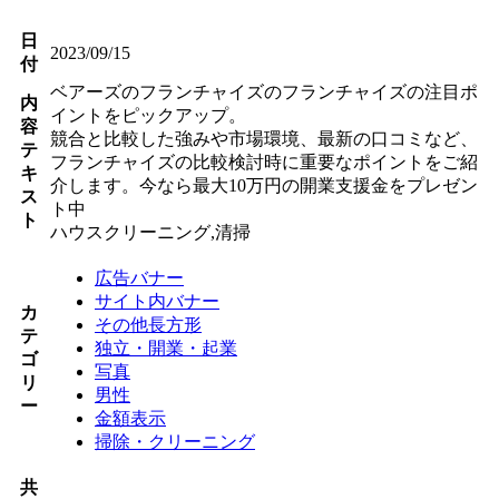
日
2023/09/15
付
ベアーズのフランチャイズのフランチャイズの注目ポ
内
イントをピックアップ。
容
競合と比較した強みや市場環境、最新の口コミなど、
テ
フランチャイズの比較検討時に重要なポイントをご紹
キ
介します。今なら最大10万円の開業支援金をプレゼン
ス
ト中
ト
ハウスクリーニング,清掃
広告バナー
サイト内バナー
カ
その他長方形
テ
独立・開業・起業
ゴ
写真
リ
男性
ー
金額表示
掃除・クリーニング
共