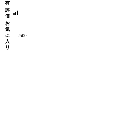
有
評
価
お
気
に
2500
入
り