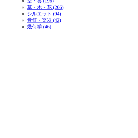
空・雲 (196)
草・木・花 (266)
シルエット (94)
音符・楽器 (42)
幾何学 (46)