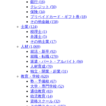
銀行 (16)
クレジット (50)
保険 (34)
プリペイドカード・ギフト券 (18)
その他金融 (158)
士業 (124)
税理士 (1)
弁護士 (5)
その他士業 (17)
人材 (1,069)
就活・新卒 (92)
就職・転職 (270)
派遣・パート・アルバイト (94)
人材育成 (70)
独立・開業・起業 (31)
教育・学校 (620)
塾・予備校 (67)
大学・専門学校 (52)
通信教育 (83)
幼児教育 (14)
資格スクール (32)