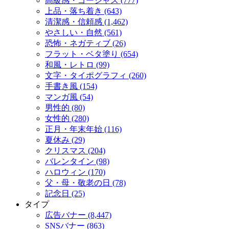
高級感・ゴージャス (777)
上品・落ち着き (643)
清潔感・信頼感 (1,462)
やさしい・自然 (561)
恐怖・ネガティブ (26)
フラット・ベタ塗り (654)
和風・レトロ (99)
文字・タイポグラフィ (260)
手書き風 (154)
マンガ風 (54)
男性的 (80)
女性的 (280)
正月・年末年始 (116)
夏休み (29)
クリスマス (204)
バレンタイン (98)
ハロウィン (170)
父・母・敬老の日 (78)
記念日 (25)
タイプ
広告バナー (8,447)
SNSバナー (863)