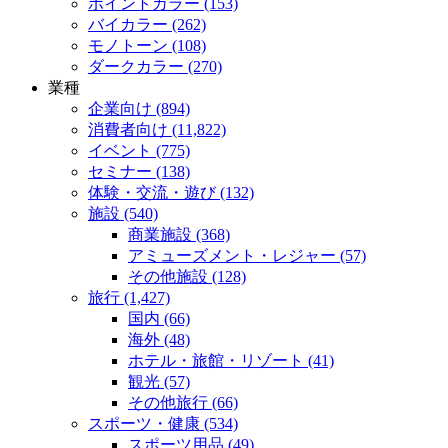
ポイントカラー (153)
バイカラー (262)
モノトーン (108)
ダークカラー (270)
業種
企業向け (894)
消費者向け (11,822)
イベント (775)
セミナー (138)
体験・交流・遊び (132)
施設 (540)
商業施設 (368)
アミューズメント・レジャー (57)
その他施設 (128)
旅行 (1,427)
国内 (66)
海外 (48)
ホテル・旅館・リゾート (41)
観光 (57)
その他旅行 (66)
スポーツ・健康 (534)
スポーツ用品 (49)