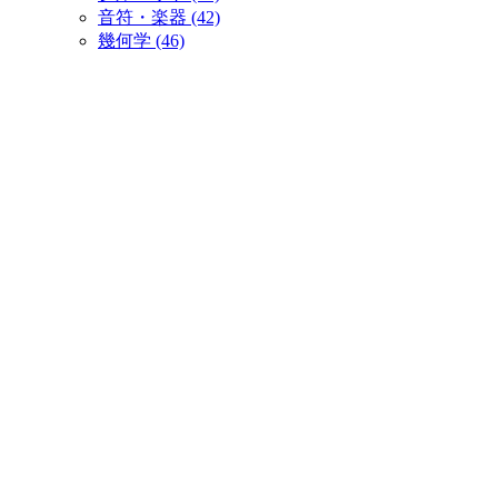
音符・楽器 (42)
幾何学 (46)