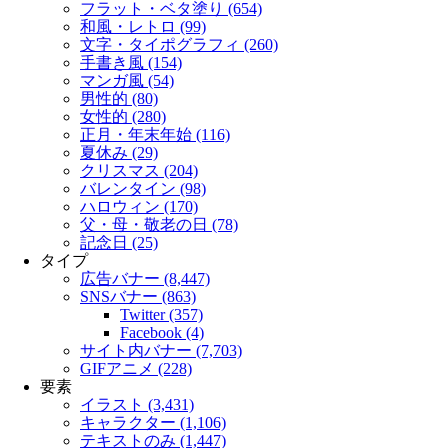
フラット・ベタ塗り (654)
和風・レトロ (99)
文字・タイポグラフィ (260)
手書き風 (154)
マンガ風 (54)
男性的 (80)
女性的 (280)
正月・年末年始 (116)
夏休み (29)
クリスマス (204)
バレンタイン (98)
ハロウィン (170)
父・母・敬老の日 (78)
記念日 (25)
タイプ
広告バナー (8,447)
SNSバナー (863)
Twitter (357)
Facebook (4)
サイト内バナー (7,703)
GIFアニメ (228)
要素
イラスト (3,431)
キャラクター (1,106)
テキストのみ (1,447)