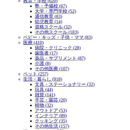
教育・学校 (620)
塾・予備校 (67)
大学・専門学校 (52)
通信教育 (83)
幼児教育 (14)
資格スクール (32)
その他スクール (183)
ベビー・キッズ・子供・ママ (83)
医療 (410)
病院・クリニック (28)
歯医者 (17)
薬品・サプリメント (87)
介護 (8)
その他医療 (107)
ペット (257)
生活・暮らし (918)
文具・ステーショナリー (32)
玩具 (44)
雑貨 (141)
手芸・園芸 (20)
植物 (32)
アウトドア (53)
インテリア (89)
クッキング (35)
その他生活 (157)