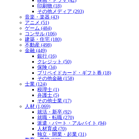
映画・ドラマ (42)
印刷物 (18)
その他メディア (293)
音楽・楽器 (43)
アニメ (51)
ゲーム (484)
コンサル (106)
建築・住宅 (180)
不動産 (498)
金融 (449)
銀行 (16)
クレジット (50)
保険 (34)
プリペイドカード・ギフト券 (18)
その他金融 (158)
士業 (124)
税理士 (1)
弁護士 (5)
その他士業 (17)
人材 (1,069)
就活・新卒 (92)
就職・転職 (270)
派遣・パート・アルバイト (94)
人材育成 (70)
独立・開業・起業 (31)