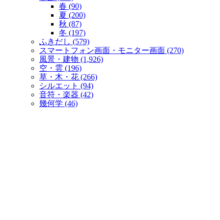
春 (90)
夏 (200)
秋 (87)
冬 (197)
ふきだし (579)
スマートフォン画面・モニター画面 (270)
風景・建物 (1,926)
空・雲 (196)
草・木・花 (266)
シルエット (94)
音符・楽器 (42)
幾何学 (46)