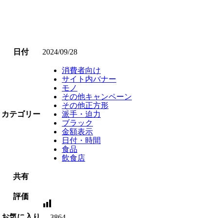
日付
2024/09/28
消費者向け
サイト内バナー
モノ
その他キャンペーン
その他正方形
カテゴリー
派手・迫力
ブラック
金額表示
日付・時間
食品
飲食店
共有
評価
お気に入り
3864