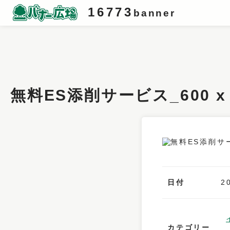
16773
banner
条件検索
キーワード
無料ES添削サービス_600 
フィルター
サイズ
カラー
業種
日付
2
デザイン
タイプ
カテゴリー
要素