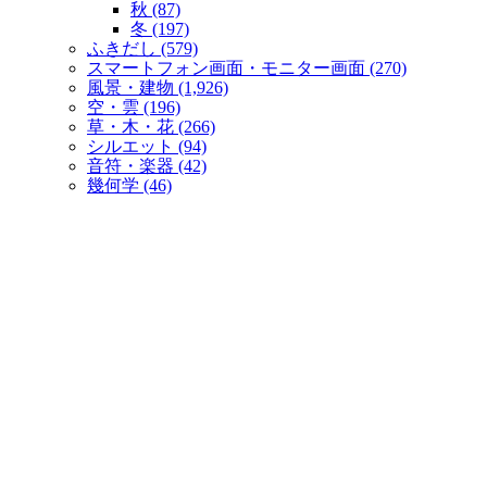
秋 (87)
冬 (197)
ふきだし (579)
スマートフォン画面・モニター画面 (270)
風景・建物 (1,926)
空・雲 (196)
草・木・花 (266)
シルエット (94)
音符・楽器 (42)
幾何学 (46)