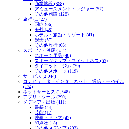
商業施設 (368)
アミューズメント・レジャー (57)
その他施設 (128)
旅行 (1,427)
国内 (66)
海外 (48)
ホテル・旅館・リゾート (41)
観光 (57)
その他旅行 (66)
スポーツ・健康 (534)
スポーツ用品 (49)
スポーツクラブ・フィットネス (55)
ダイエット・ジム (79)
その他スポーツ (119)
サービス (2,044)
コンピュータ・インターネット・通信・モバイル
(274)
ネットサービス (1,548)
アプリ・ツール (290)
メディア・出版 (411)
書籍 (44)
芸能 (17)
映画・ドラマ (42)
印刷物 (18)
その他メディア (293)