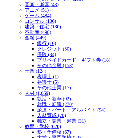
音楽・楽器 (43)
アニメ (51)
ゲーム (484)
コンサル (106)
建築・住宅 (180)
不動産 (498)
金融 (449)
銀行 (16)
クレジット (50)
保険 (34)
プリペイドカード・ギフト券 (18)
その他金融 (158)
士業 (124)
税理士 (1)
弁護士 (5)
その他士業 (17)
人材 (1,069)
就活・新卒 (92)
就職・転職 (270)
派遣・パート・アルバイト (94)
人材育成 (70)
独立・開業・起業 (31)
教育・学校 (620)
塾・予備校 (67)
大学・専門学校 (52)