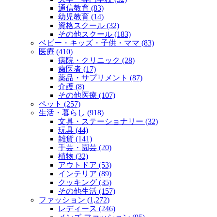
通信教育 (83)
幼児教育 (14)
資格スクール (32)
その他スクール (183)
ベビー・キッズ・子供・ママ (83)
医療 (410)
病院・クリニック (28)
歯医者 (17)
薬品・サプリメント (87)
介護 (8)
その他医療 (107)
ペット (257)
生活・暮らし (918)
文具・ステーショナリー (32)
玩具 (44)
雑貨 (141)
手芸・園芸 (20)
植物 (32)
アウトドア (53)
インテリア (89)
クッキング (35)
その他生活 (157)
ファッション (1,272)
レディース (246)