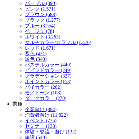
パープル (390)
ピンク (1,571)
ブラウン (688)
ブラック (1,277)
ブルー (3,554)
ベージュ (78)
ホワイト (3,263)
マルチカラー/カラフル (1,476)
レッド (1,671)
寒色 (421)
暖色 (340)
パステルカラー (440)
ビビッドカラー (249)
グラデーション (327)
ポイントカラー (153)
バイカラー (262)
モノトーン (108)
ダークカラー (270)
業種
企業向け (894)
消費者向け (11,822)
イベント (775)
セミナー (138)
体験・交流・遊び (132)
施設 (540)