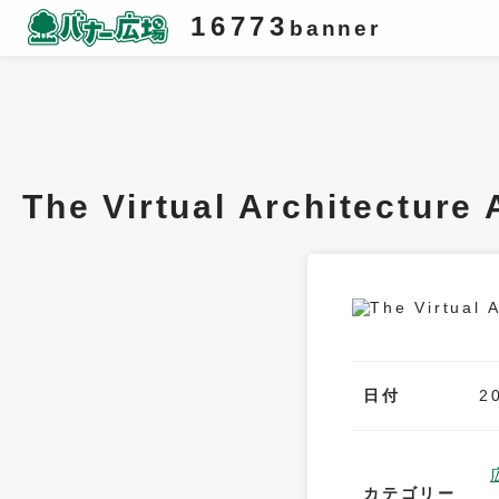
16773
banner
条件検索
キーワード
The Virtual Architec
フィルター
サイズ
カラー
業種
日付
2
デザイン
タイプ
カテゴリー
要素