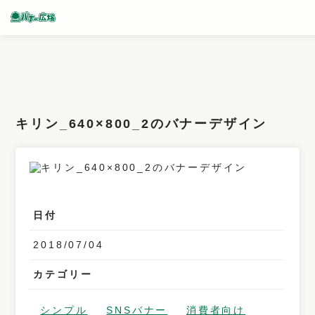
条件検索
キーワード
キリン_640×800_2のバナーデザイン
フィルター
サイズ
カラー
日付
業種
2018/07/04
デザイン
カテゴリー
タイプ
要素
シンプル
SNSバナー
消費者向け