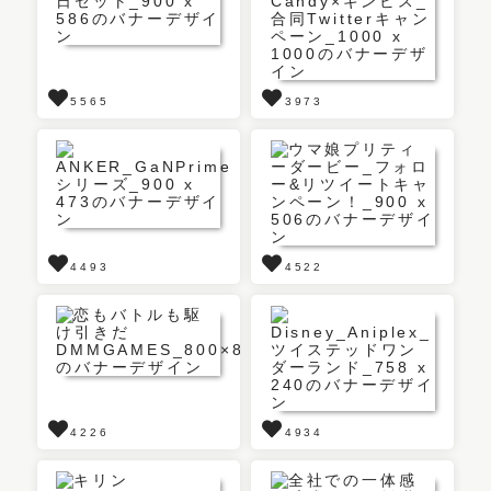
5565
3973
4493
4522
4226
4934