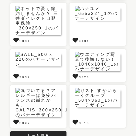
5881
4181
3037
3323
3097
3613
もっと見る