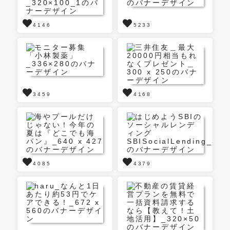
4146
5233
3459
4168
4085
4379