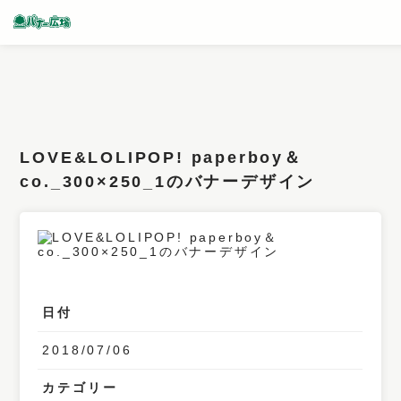
条件検索
キーワード
LOVE&LOLIPOP! paperboy＆
フィルター
co._300×250_1のバナーデザイン
サイズ
カラー
業種
日付
デザイン
2018/07/06
タイプ
要素
カテゴリー