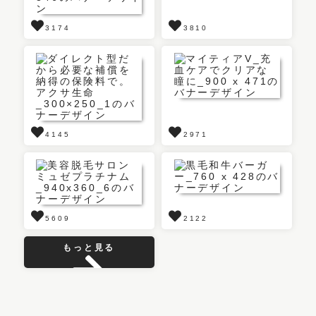
3174
3810
4145
2971
5609
2122
もっと見る