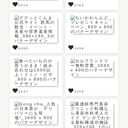
2614
3763
3060
3438
4437
4379