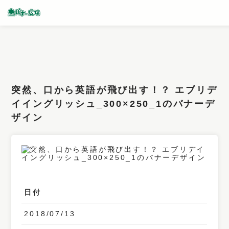
条件検索
キーワード
突然、口から英語が飛び出す！？ エブリデ
フィルター
イイングリッシュ_300×250_1のバナーデ
ザイン
サイズ
カラー
業種
デザイン
日付
タイプ
2018/07/13
要素