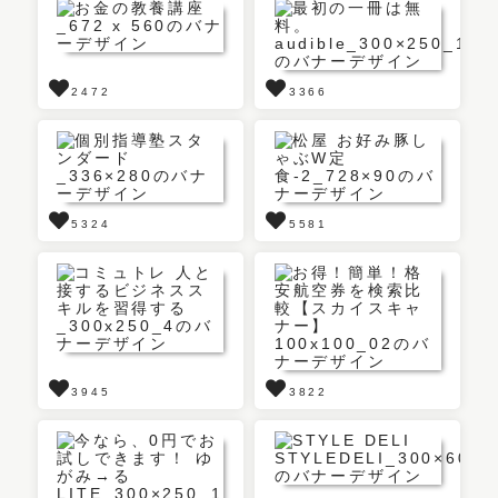
2472
3366
5324
5581
3945
3822