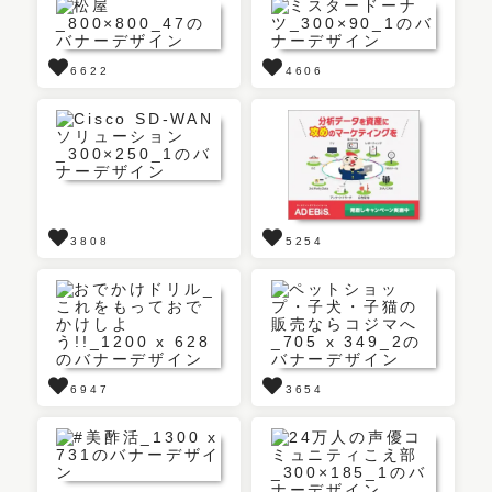
6622
4606
3808
5254
6947
3654