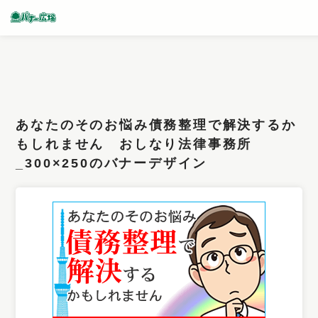
条件検索
キーワード
あなたのそのお悩み債務整理で解決するか
フィルター
もしれません おしなり法律事務所
_300×250のバナーデザイン
サイズ
カラー
業種
デザイン
タイプ
要素