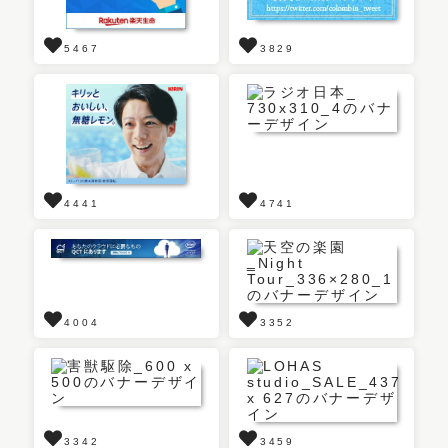
5467
3829
4441
4741
4004
3352
3342
3459