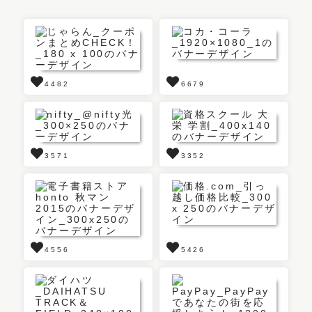
4482
6679
3571
3352
4556
5426